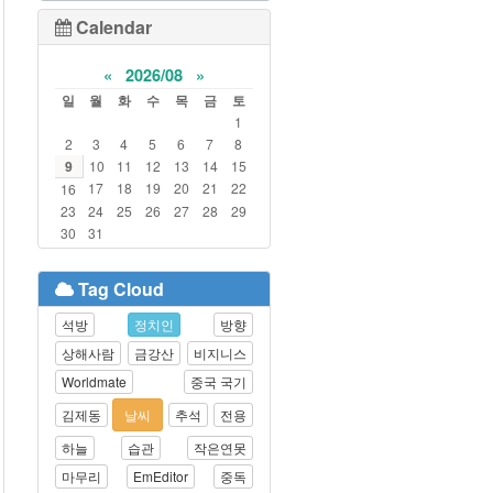
Calendar
«
2026/08
»
일
월
화
수
목
금
토
1
2
3
4
5
6
7
8
9
10
11
12
13
14
15
17
18
19
20
21
22
16
23
24
25
26
27
28
29
30
31
Tag Cloud
석방
정치인
방향
상해사람
금강산
비지니스
Worldmate
중국 국기
김제동
날씨
추석
전용
하늘
습관
작은연못
마무리
EmEditor
중독