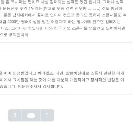
폰서들 좀 무시하는 편이죠.사실 김돼지는 실력은 있긴 합니다..그러나 실력
자 운동선수 수익 1위라는(참고로 우승 경력 전무함 ㅡ ㅡ..) 것도 황당하
지. 물론 남자대회에서 꼴찌로 연이어 컷오프 통과도 못하자 스폰서들도 여
럼 2000만 달러이상을 벌긴 어렵다고 하는 평..이에 견주면 김돼지는
익이죠. 그러니까 한일대회 나와 한국 기업 스폰서를 얻을려고 노력하지만
으로 우웩인지라..
력을 이미 인정받았다고 봐야겠죠. 다만, 말씀하신대로 스폰서 관련한 마케
이에서 그네질을 하는 것에 대한 다분히 개인적이고 정서적인 반감은 어
않습니다. 방문해주셔서 감사합니다.
1