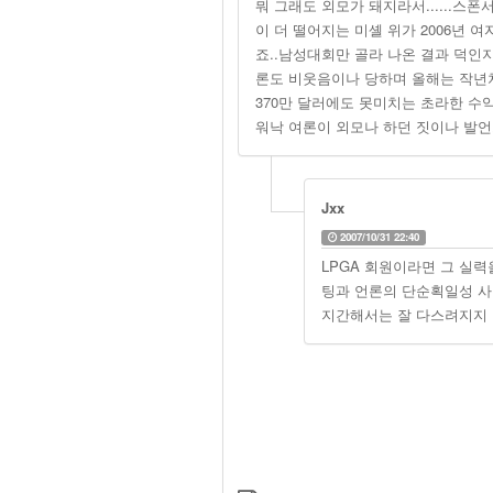
뭐 그래도 외모가 돼지라서......스
이 더 떨어지는 미셸 위가 2006년 여
죠..남성대회만 골라 나온 결과 덕인
론도 비웃음이나 당하며 올해는 작년처
370만 달러에도 못미치는 초라한 수
워낙 여론이 외모나 하던 짓이나 발언
Jxx
2007/10/31 22:40
LPGA 회원이라면 그 실
팅과 언론의 단순획일성 사
지간해서는 잘 다스려지지 