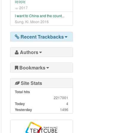
어어어
ㅠ
2017
I want to China and the count...
Sung. Ki. Moon
2016
Recent Trackbacks
Authors
Bookmarks
Site Stats
Total hits
2217001
Today
4
Yesterday
1496