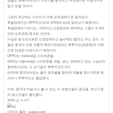
람들은 화웨이(华为)가 샤오미를 밀어내고 역전했다는 사실까지는
알고 있을 것이다.
그런데 최근에는 샤오미가 아예 순위권밖으로 밀려났다.
후발업체이던 OPPO(오포)와 VIVO(비보)에 밀려났기 때문이다.
후발업체라기보다는, 갓태어난 신생업체로 봐야하는 그들이 4~5년
만에 상위권에 랭크된 것인데,
사실은 듣도보도못한 신생업체라고 놀라워만 할것도 아닌 것이, 이
들은 중국내 오랜 전통의 흑색가전업체인 뿌뿌까오(步步高)의 자본
으로 탄생한 브랜드이기 때문이다.
OPPO는 mid-end급 스마트폰을,
VIVO는 high-end급 스마트폰을 개발, 생산, 판매하고 있는 사실상의
형제회사인데, 그 모기업이 뿌뿌까오인거다.
4,5위에 랭크되어있는 둘의 점유율을 합하면 애플을 앞서 2위에 랭
크되니 뿌뿌까오는 즐겁겠다.
이제, 중국내 어딜가나 볼 수 있는 이 브랜드들의 광고들, 최신기종
의 광고모델이 흥미롭다.
VIVO 는 누구?
(이미지 출처 : pcpop.com)