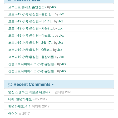
고속도로 휴게소 흡연장소?
by
Jxx
코로나19 小考 @심천 - 흔한 방...
by
Jxx
코로나19 小考 @심천 - 바이러...
by
Jxx
코로나19 小考 @심천 - 차단? ...
by
Jxx
코로나19 小考 @심천 - 마스크 ...
by
Jxx
코로나19 小考 @심천 - 2월 17...
by
Jxx
코로나19 小考 @심천 - QR코드
by
Jxx
코로나19 小考 @심천 - 총잡이들
by
Jxx
신종코로나바이러스 小考 @심천...
by
Jxx
신종코로나바이러스 小考 @심천...
by
Jxx
Recent Comments
몇장 스캔하고 엑셀로 내보내기...
김태민
2020
네에, 안녕하세요~
Jxx
2017
안녕하세요.ㅎㅎ
이제민
2017
어어어
ㅠ
2017