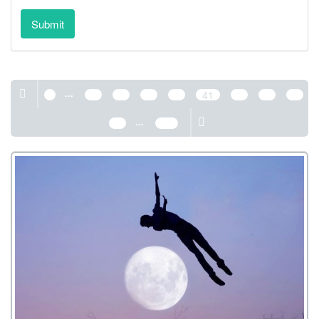
Submit
...
1
37
38
39
40
41
42
43
44
...
45
389