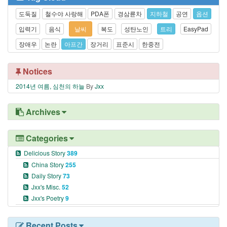
도둑질
철수야 사랑해
PDA폰
경삼륜차
지하철
공연
옵션
입력기
음식
날씨
복도
성탄노인
트리
EasyPad
장애우
논란
아프간
장거리
표준시
한중전
Notices
2014년 여름, 심천의 하늘
By
Jxx
Archives
Categories
Delicious Story
389
China Story
255
Daily Story
73
Jxx's Misc.
52
Jxx's Poetry
9
Recent Posts