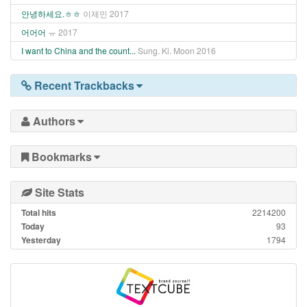
안녕하세요.ㅎㅎ
이제민
2017
어어어
ㅠ
2017
I want to China and the count...
Sung. Ki. Moon
2016
Recent Trackbacks
Authors
Bookmarks
Site Stats
Total hits
2214200
Today
93
Yesterday
1794