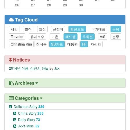
26
27
28
29
30
Tag Cloud
시간
벌칙
일상
신천지
횡단보도
국가대표
은퇴
Traveler
유지보수
고온
해드셑
우회전
A/S
분무
Christina Kim
장식품
SD카드
대통령
FF
자신감
Notices
2014년 여름, 심천의 하늘
By
Jxx
Archives
Categories
Delicious Story
389
China Story
255
Daily Story
73
Jxx's Misc.
52