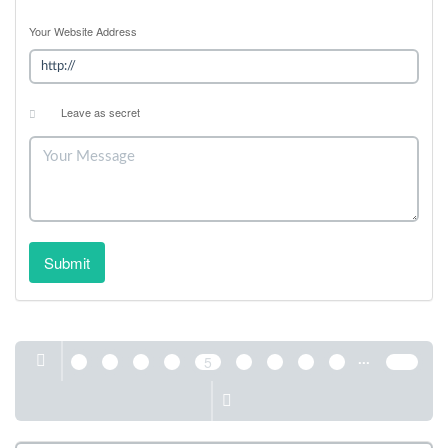
Your Website Address
Leave as secret
Submit
...
1
2
3
4
5
6
7
8
9
389