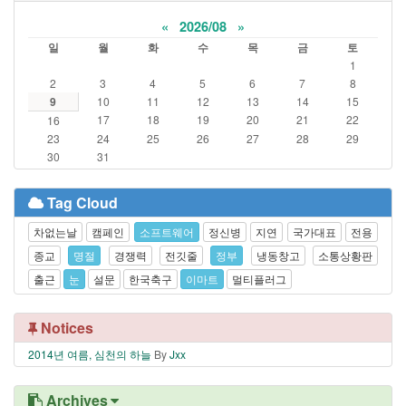
«
2026/08
»
일
월
화
수
목
금
토
1
2
3
4
5
6
7
8
9
10
11
12
13
14
15
17
18
19
20
21
22
16
23
24
25
26
27
28
29
30
31
Tag Cloud
차없는날
캠페인
소프트웨어
정신병
지연
국가대표
전용
종교
명절
경쟁력
전깃줄
정부
냉동창고
소통상황판
출근
눈
설문
한국축구
이마트
멀티플러그
Notices
2014년 여름, 심천의 하늘
By
Jxx
Archives