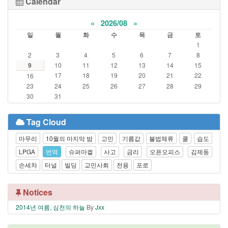
Calendar
«
2026/08
»
일
월
화
수
목
금
토
1
2
3
4
5
6
7
8
9
10
11
12
13
14
15
17
18
19
20
21
22
16
23
24
25
26
27
28
29
30
31
Tag Cloud
마무리
10월의 마지막 밤
고민
기름값
불법체류
쿨
습도
LPGA
번역
슈퍼마켙
사고
금리
오픈오피스
김제동
손세차
터널
빌딩
교민사회
전용
포로
Notices
2014년 여름, 심천의 하늘
By
Jxx