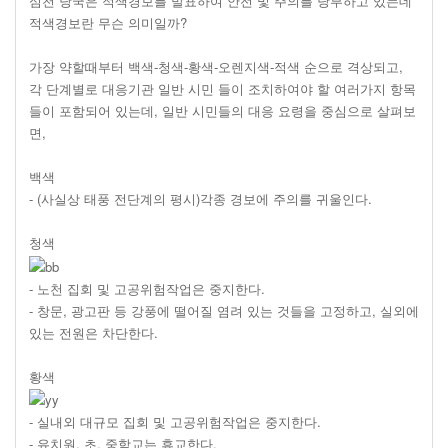
심천 당국은 적색경보를 발표하여 안전 및 주의를 당부하고 있는데
적색경보란 무슨 의미일까?
가장 약할때부터 백색-청색-황색-오렌지색-적색 순으로 격상되고,
각 단계별로 대응기관 일반 시민 들이 조치하여야 할 여러가지 항목
들이 포함되어 있는데, 일반 시민들의 대응 요령을 중심으로 살펴보
면,
백색
- (사실상 태풍 전단계의 평시)각종 경보에 주의를 귀울인다.
청색
- 노천 집회 및 고공위험작업은 중지한다.
- 창문, 광고판 등 강풍에 떨어질 염려 있는 것들을 고정하고, 실외에
있는 전원은 차단한다.
황색
- 실내외 대규모 집회 및 고공위험작업은 중지한다.
- 유치원, 초, 중학교는 휴교한다.