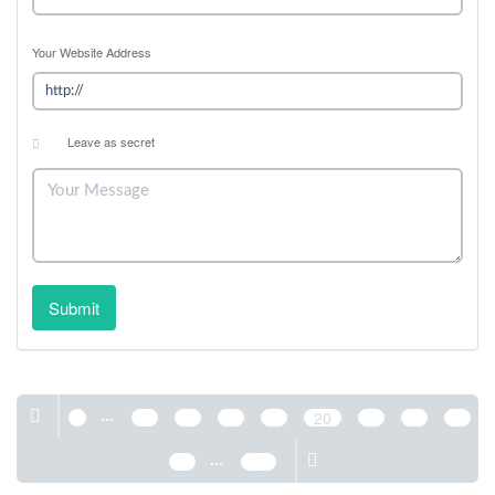
Your Website Address
Leave as secret
Submit
...
1
16
17
18
19
20
21
22
23
...
24
389