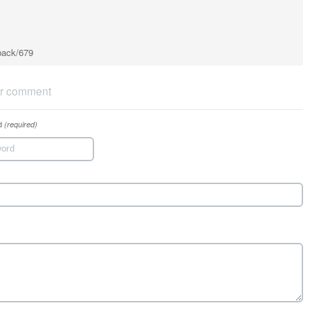
kback/679
r comment
d
(required)