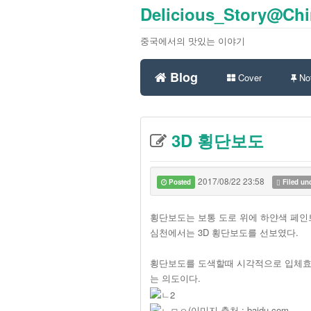
Delicious_Story@Ch
중국에서의 맛있는 이야기
Blog
Cover
Not
3D 횡단보도
2017/08/22 23:58
Posted
Filed un
횡단보도는 보통 도로 위에 하얀색 페인
심천에서는 3D 횡단보도를 선보였다.
횡단보도를 도색할때 시각적으로 입체효
는 의도이다.
(이미지 출처 : baidu.com