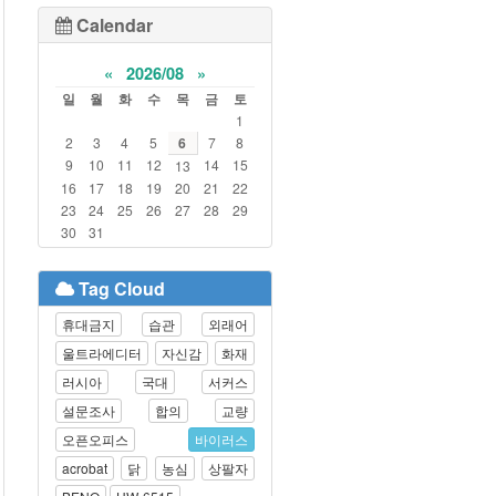
Calendar
«
2026/08
»
일
월
화
수
목
금
토
1
2
3
4
5
6
7
8
9
10
11
12
14
15
13
16
17
18
19
20
21
22
23
24
25
26
27
28
29
30
31
Tag Cloud
휴대금지
습관
외래어
울트라에디터
자신감
화재
러시아
국대
서커스
설문조사
합의
교량
오픈오피스
바이러스
acrobat
닭
농심
상팔자