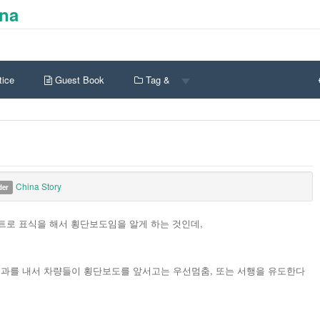
ina
ice
Guest Book
Tag &
China Story
der
트로 표식을 해서 횡단보도임을 알게 하는 것인데,
과를 내서 차량들이 횡단보도를 앞서고는 우선멈춤, 또는 서행을 유도한다