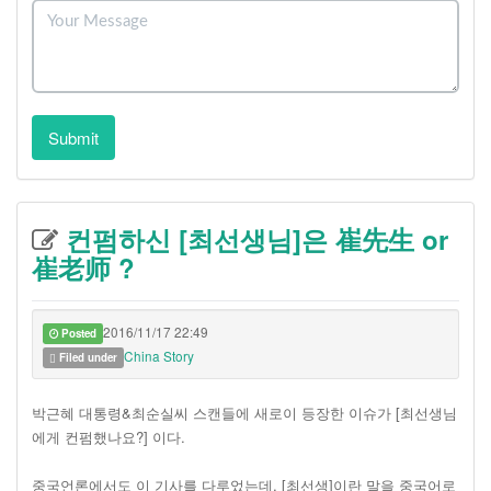
Submit
컨펌하신 [최선생님]은 崔先生 or
崔老师 ?
2016/11/17 22:49
Posted
China Story
Filed under
박근혜 대통령&최순실씨 스캔들에 새로이 등장한 이슈가 [최선생님
에게 컨펌했나요?] 이다.
중국언론에서도 이 기사를 다루었는데, [최선생]이란 말을 중국어로