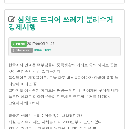
심천도 드디어 쓰레기 분리수거
강제시행
2017/06/05 21:03
Posted
China Story
Filed under
한국에서 건너온 주부님들이 중국생활의 메리트 중의 하나로 꼽는
것이 분리수거 걱정 없다는거다.
음식물이든 재활용이든, 그냥 아무 비닐봉지에다가 한방에 꽉꽉 눌
러담아 버리면 끝.
그마저도 상당수의 아파트는 현관문 밖이나, 비상계단 구석에 내다
놓으면 아파트 미화원분들이 쥐도새도 모르게 수거를 해간다.
그얼마나 해피하냐~
중국은 쓰레기 분리수거를 않는 나라였던가?
사실 분리수거 제도 자체는 이미 2000년부터 도입되었다.
지키질 않았고, 강제하지도 않다보니, 의미 없었을 뿐.