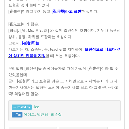
표현한 것이 눈에 띄었다.
[崔先生]이라고 하지 않고
[崔老师]라고 표현
한 것이다.
[崔先生]이라 함은,
[최씨], [Mr. Ms. Mrs. 최] 와 같이 일반적인 호칭이며, 지위나 품격상
상위, 동등, 하위를 포괄하는 호칭이다.
그런데,
[崔老师]는
가르치는 자, 스승님, 즉, teacher를 지칭하여,
보편적으로 나보다 격
이 상위인 인물을 지칭
할 때 쓰는 호칭이다.
우리말의 [최선생]을 중국어글자로 가장 가깝게 [崔先生]이라 할 수
있었을텐데
굳이 [崔老师]라고 표현한 것은 그 자체만으로 시사하는 바가 크다.
한국기사에서는 덜하던 느낌이 중국기사를 보고 아 그렇구나~하고
딱! 와닿더란 말씀.
Jxx
Posted by
게이트
,
박근혜
,
최순실
Tag