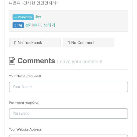
나온다. 간사한 인간인지라~
Jxx
Posted by
분리수거
,
쓰레기
Tag
No Trackback
No Comment
Comments
Leave your comment
Your Name
(required)
Password
(required)
Your Website Address