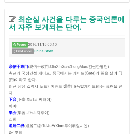
최순실 사건을 다루는 중국언론에
서 자주 보게되는 단어.
2016/11/15 00:10
Posted
China Story
Filed under
亲信干政门
(親信干政門:QinXinGanZhengMen:친씬깐쪙먼)
측근의 국정간섭 게이트, 중국에서는 게이트(Gate)의 뜻을 살려 门
(門)이라고 한다.
최근 삼성 겔럭시 노트7 이슈도 爆炸门(폭발게이트)라는 표현을 쓴
다.
下台
(下臺:XiaTai:쌰타이)
하야
集会
(集會:JiHui:지후이)
집회
退居二线
(退居二線:TuiJuErXian:투이쮜얼시엔)
2선후퇴