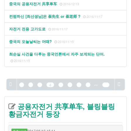
중국의 공용자전거 共享单车
2016/12/13
컨펌하신 [최선생님]은 崔先生 or 崔老师 ?
2016/11/17
자전거 전용 고가도로
2016/11/17
중국의 오늘날씨는 어때?
2016/11/15
최순실 사건을 다루는 중국언론에서 자주 보게되는 단어.
2016/11/15
...
1
2
3
4
5
6
7
8
26
공용자전거 共享单车, 블링블링
황금자전거 등장
2017/06/10 15:11