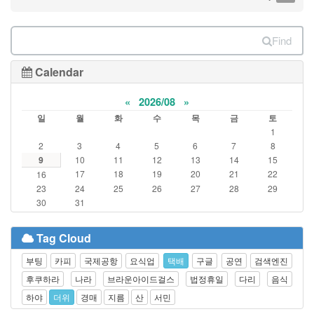
Find
Calendar
«
2026/08
»
일
월
화
수
목
금
토
1
2
3
4
5
6
7
8
9
10
11
12
13
14
15
17
18
19
20
21
22
16
23
24
25
26
27
28
29
30
31
Tag Cloud
부팅
카피
국제공항
요식업
택배
구글
공연
검색엔진
후쿠하라
나라
브라운아이드걸스
법정휴일
다리
음식
하야
더위
경매
지름
산
서민