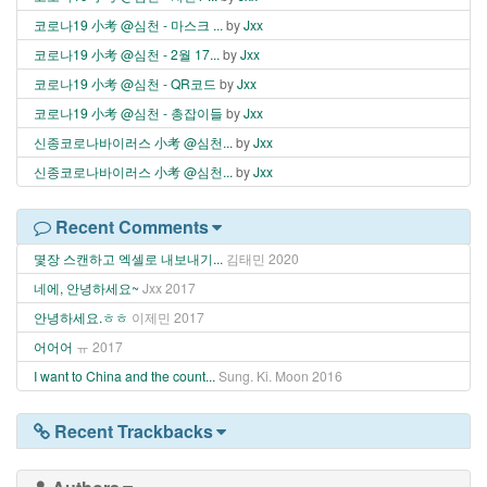
코로나19 小考 @심천 - 마스크 ...
by
Jxx
코로나19 小考 @심천 - 2월 17...
by
Jxx
코로나19 小考 @심천 - QR코드
by
Jxx
코로나19 小考 @심천 - 총잡이들
by
Jxx
신종코로나바이러스 小考 @심천...
by
Jxx
신종코로나바이러스 小考 @심천...
by
Jxx
Recent Comments
몇장 스캔하고 엑셀로 내보내기...
김태민
2020
네에, 안녕하세요~
Jxx
2017
안녕하세요.ㅎㅎ
이제민
2017
어어어
ㅠ
2017
I want to China and the count...
Sung. Ki. Moon
2016
Recent Trackbacks