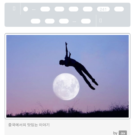
...
1
237
238
239
240
241
242
...
243
244
245
389
중국에서의 맛있는 이야기
by
Jxx