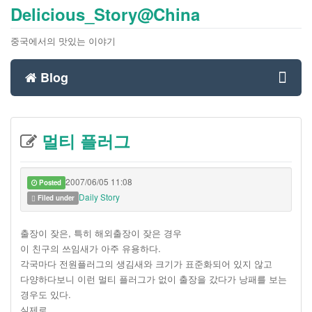
Delicious_Story@China
중국에서의 맛있는 이야기
Blog
Toggl
멀티 플러그
navig
2007/06/05 11:08
Posted
Daily Story
Filed under
출장이 잦은, 특히 해외출장이 잦은 경우
이 친구의 쓰임새가 아주 유용하다.
각국마다 전원플러그의 생김새와 크기가 표준화되어 있지 않고
다양하다보니 이런 멀티 플러그가 없이 출장을 갔다가 낭패를 보는
경우도 있다.
실제로