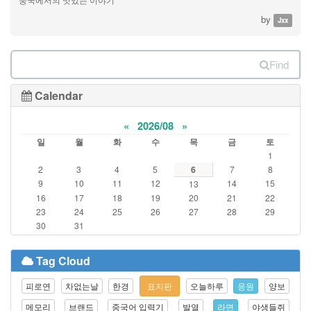
by
Jxx
Find
Calendar
«
2026/08
»
일
월
화
수
목
금
토
1
2
3
4
5
6
7
8
9
10
11
12
14
15
13
16
17
18
19
20
21
22
23
24
25
26
27
28
29
30
31
Tag Cloud
피로연
차없는날
한경
표지판
오늘하루
응원
양보
메모리
브랜드
중국어 입력기
발열
라면
야생들쥐