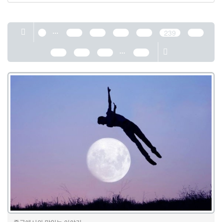
...
1
235
236
237
238
239
240
...
241
242
243
389
중국에서의 맛있는 이야기