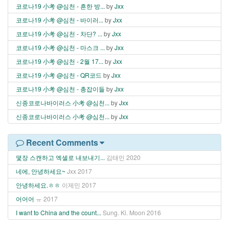
코로나19 小考 @심천 - 흔한 방...
by
Jxx
코로나19 小考 @심천 - 바이러...
by
Jxx
코로나19 小考 @심천 - 차단? ...
by
Jxx
코로나19 小考 @심천 - 마스크 ...
by
Jxx
코로나19 小考 @심천 - 2월 17...
by
Jxx
코로나19 小考 @심천 - QR코드
by
Jxx
코로나19 小考 @심천 - 총잡이들
by
Jxx
신종코로나바이러스 小考 @심천...
by
Jxx
신종코로나바이러스 小考 @심천...
by
Jxx
Recent Comments
몇장 스캔하고 엑셀로 내보내기...
김태민
2020
네에, 안녕하세요~
Jxx
2017
안녕하세요.ㅎㅎ
이제민
2017
어어어
ㅠ
2017
I want to China and the count...
Sung. Ki. Moon
2016