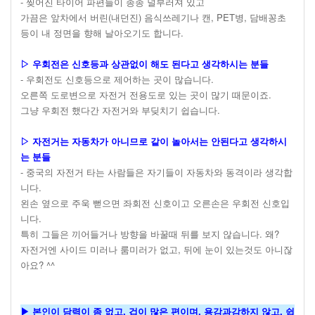
- 찢어진 타이어 파편들이 종종 널부러져 있고
가끔은 앞차에서 버린(내던진) 음식쓰레기나 캔, PET병, 담배꽁초
등이 내 정면을 향해 날아오기도 합니다.
▷ 우회전은 신호등과 상관없이 해도 된다고 생각하시는 분들
- 우회전도 신호등으로 제어하는 곳이 많습니다.
오른쪽 도로변으로 자전거 전용도로 있는 곳이 많기 때문이죠.
그냥 우회전 했다간 자전거와 부딪치기 쉽습니다.
▷ 자전거는 자동차가 아니므로 같이 놀아서는 안된다고 생각하시
는 분들
- 중국의 자전거 타는 사람들은 자기들이 자동차와 동격이라 생각합
니다.
왼손 옆으로 주욱 뻗으면 좌회전 신호이고 오른손은 우회전 신호입
니다.
특히 그들은 끼어들거나 방향을 바꿀때 뒤를 보지 않습니다. 왜?
자전거엔 사이드 미러나 룸미러가 없고, 뒤에 눈이 있는것도 아니잖
아요? ^^
▶ 본인이 담력이 좀 없고, 겁이 많은 편이며, 용감과감하지 않고, 쉽