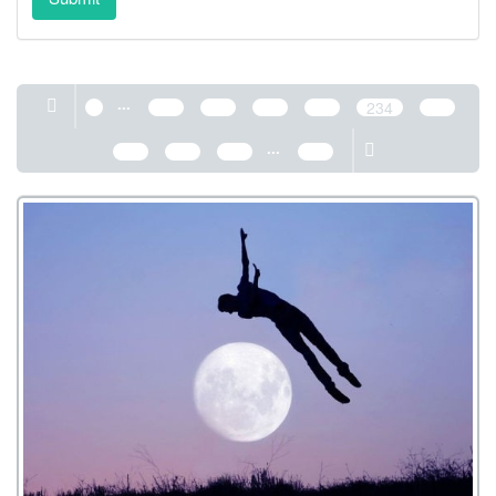
...
1
230
231
232
233
234
235
...
236
237
238
389