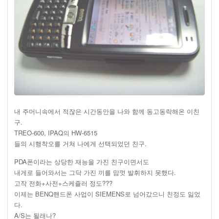
내 주머니속에서 적잖은 시간동안을 나와 함께 동고동락해온 이친
구.
TREO-600, IPAQ의 HW-6515
들의 시행착오를 거쳐 나에게 선택되었던 친구.
PDA폰이라는 상당한 재능을 가진 친구이면서도
내게로 들어와서는 그닥 가진 끼를 맘껏 발휘하지 못했다.
고작 전화+사전+스케쥴러 정도???
이제는 BENQ핸드폰 사업이 SIEMENS로 넘어갔으니 친정도 잃었
다.
A/S는 될래나?