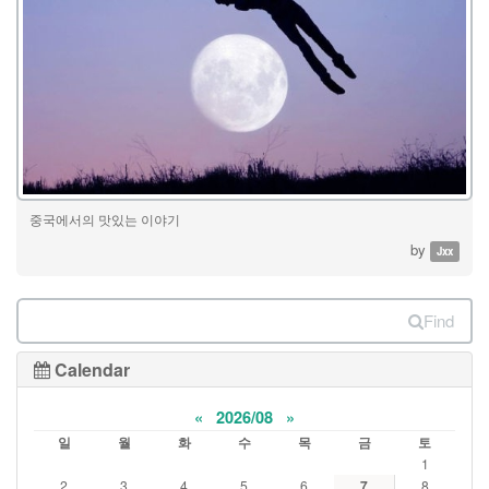
중국에서의 맛있는 이야기
by
Jxx
Find
Calendar
«
2026/08
»
일
월
화
수
목
금
토
1
2
3
4
5
6
7
8