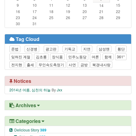
9
10
11
12
13
15
14
16
17
18
19
20
21
22
23
24
25
26
27
28
29
30
31
Tag Cloud
준법
신경병
광고판
기독교
지연
삼성맨
횡단
잊혀진 계절
김초롱
장식품
민주노동당
여론
함께
361°
전지현
출세
무인속도측정기
사연
금방
북경내사랑
Notices
2014년 여름, 심천의 하늘
By
Jxx
Archives
Categories
Delicious Story
389