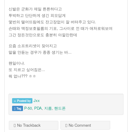
신발은 군화가 제일 튼튼하다고
투박하고 단단하게 생긴 외모답게
몇번의 떨어뜨림에도 잔고장없이 잘 버텨주고 있다.
손때와 액정보호필름의 기포, 그사이로 낀 때가 애처로워보여
그간 정든것만으로도 충분히 아낄만한데
요즘 소프트리셋이 잦아지고
말을 안듣는 경우가 종종 생기는 바...
왠일이냐.
또 지르고 싶어짐은...
뭐 없나??? ㅎㅎ
Jxx
Posted by
P-50
,
PDA
,
지름
,
핸드폰
Tag
No Trackback
No Comment