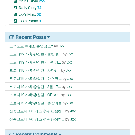
China Story
255
Daily Story
73
Jxx's Misc.
52
Jxx's Poetry
9
Recent Posts
고속도로 휴게소 흡연장소?
by
Jxx
코로나19 小考 @심천 - 흔한 방...
by
Jxx
코로나19 小考 @심천 - 바이러...
by
Jxx
코로나19 小考 @심천 - 차단? ...
by
Jxx
코로나19 小考 @심천 - 마스크 ...
by
Jxx
코로나19 小考 @심천 - 2월 17...
by
Jxx
코로나19 小考 @심천 - QR코드
by
Jxx
코로나19 小考 @심천 - 총잡이들
by
Jxx
신종코로나바이러스 小考 @심천...
by
Jxx
신종코로나바이러스 小考 @심천...
by
Jxx
Recent Comments