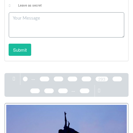
Leave as secret
Submit
...
1
289
290
291
292
293
294
...
295
296
297
389