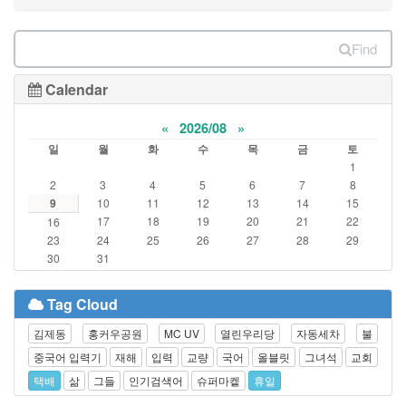
Find
Calendar
«
2026/08
»
일
월
화
수
목
금
토
1
2
3
4
5
6
7
8
9
10
11
12
13
14
15
17
18
19
20
21
22
16
23
24
25
26
27
28
29
30
31
Tag Cloud
김제동
홍커우공원
MC UV
열린우리당
자동세차
불
중국어 입력기
재해
입력
교량
국어
올블릿
그녀석
교회
택배
삶
그들
인기검색어
슈퍼마켙
휴일