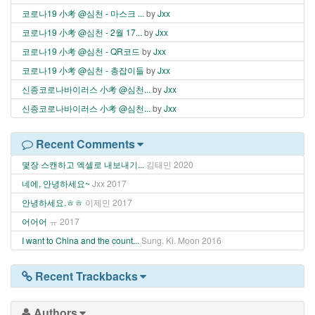
코로나19 小考 @심천 - 마스크 ...
by
Jxx
코로나19 小考 @심천 - 2월 17...
by
Jxx
코로나19 小考 @심천 - QR코드
by
Jxx
코로나19 小考 @심천 - 총잡이들
by
Jxx
신종코로나바이러스 小考 @심천...
by
Jxx
신종코로나바이러스 小考 @심천...
by
Jxx
Recent Comments
몇장 스캔하고 엑셀로 내보내기...
김태민
2020
네에, 안녕하세요~
Jxx
2017
안녕하세요.ㅎㅎ
이제민
2017
어어어
ㅠ
2017
I want to China and the count...
Sung. Ki. Moon
2016
Recent Trackbacks
Authors