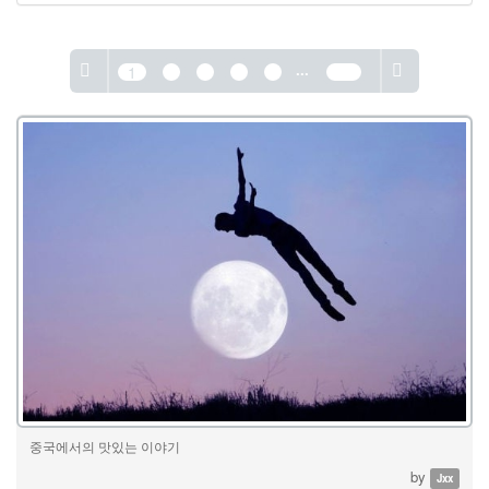
...
1
2
3
4
5
389
중국에서의 맛있는 이야기
by
Jxx