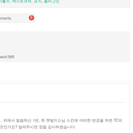
터툴즈
,
텍스트큐브
,
표지
,
플러그인
ments
5
kback/565
. 위에서 말씀하신 1번, 즉 잿빛미소님 스킨에 어떠한 변경을 하면 TC의
 것인가요? 알려주시면 정말 감사하겠습니다.