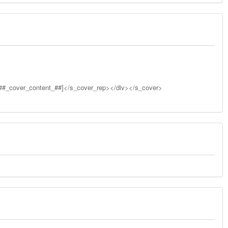
##_cover_content_##]</s_cover_rep></div></s_cover>