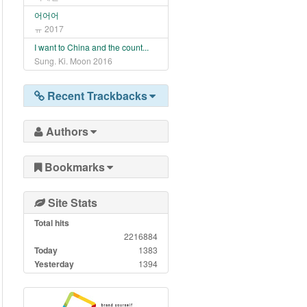
어어어
ㅠ
2017
I want to China and the count...
Sung. Ki. Moon
2016
Recent Trackbacks
Authors
Bookmarks
Site Stats
Total hits
2216884
Today
1383
Yesterday
1394