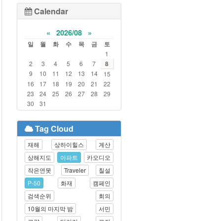
Calendar
«
2026/08
»
일
월
화
수
목
금
토
1
2
3
4
5
6
7
8
9
10
11
12
13
14
15
16
17
18
19
20
21
22
23
24
25
26
27
28
29
30
31
Tag Cloud
재해
상하이힐스
계산
상해지도
아파트
카오디오
작은연못
Traveler
칠설
P-50
화재
캠페인
검색순위
회의
10월의 마지막 밤
서민