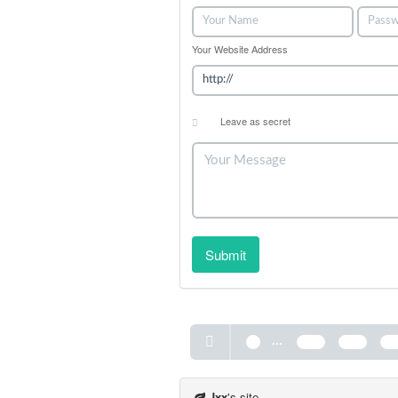
Your Website Address
Leave as secret
Submit
...
1
125
126
12
Jxx
's site.