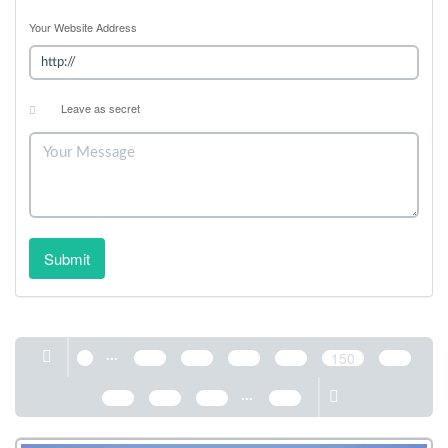
Your Website Address
Leave as secret
Submit
...
1
146
147
148
149
150
151
...
152
153
154
389