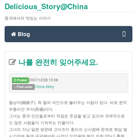
Delicious_Story@China
중국에서의 맛있는 이야기
Blog
Toggl
나를 완전히 잊어주세요.
navig
2007/12/28 10:08
Posted
China Story
Filed under
철낭자(鐵娘子). 즉 철의 여인으로 불리우는 사람이 있다. 바로 현직
부총리인 우이(吳儀)이다.
그녀는 중국 인민들로부터 적잖은 존경을 받고 있으며 국제적으로
도 많은 사람들이 기억하는 인물이다.
그녀의 지난 일본 방문때 고이즈미 총리의 신사참배 문제로 회담 몇
시간전에 돌연 귀국해버린 사건이 있었을때 본인 또한 [역시! 통쾌