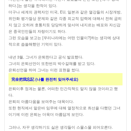
하다.]는 생각을 한적이 있다.
더구나 세계의 권력자인 미국, EU, 일본과 같은 열강들의 시장개방,
위안화 평가절상 문제와 같은 각종 외교적 압력에 대해서 전혀 굽히
지 않고 오히려 호통치듯 당당하게 맞서며 내지르는 배포와 자신감
은 중국인민들의 자랑이기도 하다.
그런 모습을 보고는 [우리나라에는 어떤 인물이?]하는 생각에 상대
적으로 씁쓸해했던 기억이 있다.
내년 3월, 그녀가 은퇴한다고 공식 발표했다.
그녀의 은퇴선언이 또한번의 박수갈채를 받고 있다.
은퇴선언을 하며 그녀는 이런 표현을 썼다.
完全把我忘記 (나를 완전히 잊어주세요)
은퇴이후 정계는 물론, 어떠한 민간직책도 맡지 않을 것이라고 했
다.
은퇴의 아름다움을 보여주는 대목이다.
또한 현직에서 맡은바 임무에 대해 열정적으로 최선을 다했던 그녀
이기에 이런 은퇴는 더욱더 아름답게 보인다.
그러나, 자꾸 생각하기도 싫은 생각들이 스물스물 피어오른다.