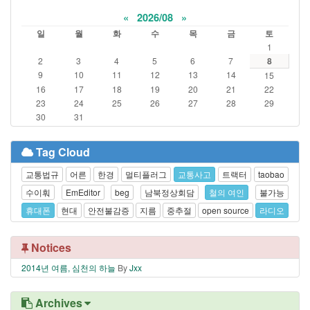
«
2026/08
»
일
월
화
수
목
금
토
1
2
3
4
5
6
7
8
9
10
11
12
13
14
15
16
17
18
19
20
21
22
23
24
25
26
27
28
29
30
31
Tag Cloud
교통법규
어른
한경
멀티플러그
교통사고
트랙터
taobao
수이훠
EmEditor
beg
남북정상회담
철의 여인
불가능
휴대폰
현대
안전불감증
지름
중추절
open source
라디오
Notices
2014년 여름, 심천의 하늘
By
Jxx
Archives