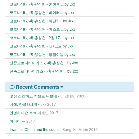
코로나19 小考 @심천 - 흔한 방...
by
Jxx
코로나19 小考 @심천 - 바이러...
by
Jxx
코로나19 小考 @심천 - 차단? ...
by
Jxx
코로나19 小考 @심천 - 마스크 ...
by
Jxx
코로나19 小考 @심천 - 2월 17...
by
Jxx
코로나19 小考 @심천 - QR코드
by
Jxx
코로나19 小考 @심천 - 총잡이들
by
Jxx
신종코로나바이러스 小考 @심천...
by
Jxx
신종코로나바이러스 小考 @심천...
by
Jxx
Recent Comments
몇장 스캔하고 엑셀로 내보내기...
김태민
2020
네에, 안녕하세요~
Jxx
2017
안녕하세요.ㅎㅎ
이제민
2017
어어어
ㅠ
2017
I want to China and the count...
Sung. Ki. Moon
2016