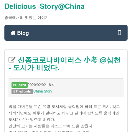
Delicious_Story@China
중국에서의 맛있는 이야기
Blog
Toggl
신종코로나바이러스 小考 @심천
navig
- 도시가 비었다.
2020/02/02 18:41
Posted
China Story
Filed under
밖을 다녀본들 무슨 유령 도시처럼 움직임이 극히 드문 도시. 엊그
제까지만해도 하루가 멀다하고 바뀌고 달리며 숨차도록 움직이던
도시가 순간 멈추고 비었다.
간간히 오기는 사람들은 마스크 속에 입을 감췄다.