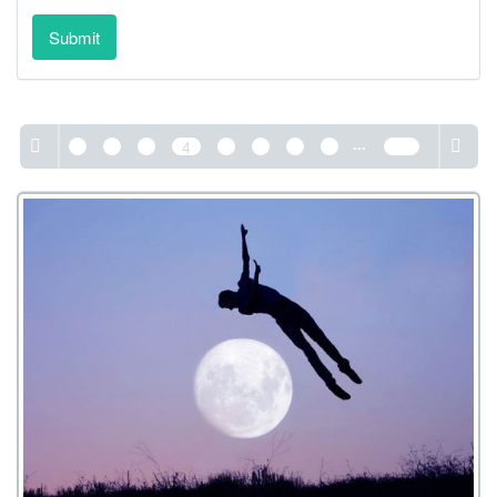
Submit
...
1
2
3
4
5
6
7
8
130