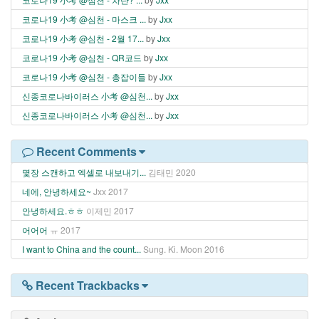
코로나19 小考 @심천 - 마스크 ...
by
Jxx
코로나19 小考 @심천 - 2월 17...
by
Jxx
코로나19 小考 @심천 - QR코드
by
Jxx
코로나19 小考 @심천 - 총잡이들
by
Jxx
신종코로나바이러스 小考 @심천...
by
Jxx
신종코로나바이러스 小考 @심천...
by
Jxx
Recent Comments
몇장 스캔하고 엑셀로 내보내기...
김태민
2020
네에, 안녕하세요~
Jxx
2017
안녕하세요.ㅎㅎ
이제민
2017
어어어
ㅠ
2017
I want to China and the count...
Sung. Ki. Moon
2016
Recent Trackbacks