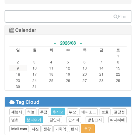
Find
Calendar
«
2026/08
»
일
월
화
수
목
금
토
1
2
3
4
5
6
7
8
9
10
11
12
13
14
15
17
18
19
20
21
22
16
23
24
25
26
27
28
29
30
31
Tag Cloud
재봉사
하늘
주점
후지쯔
부모
에피소드
보호
절강성
벌초
분리수거
길안내
단거리
방향표시
따쟈씨에
idtail.com
지진
생활
기차역
편지
축구