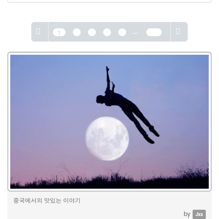
...
1
2
3
4
5
389
중국에서의 맛있는 이야기
by
Jxx