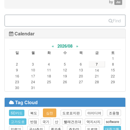
by
Jxx
Find
Calendar
«
2026/08
»
일
월
화
수
목
금
토
1
2
3
4
5
6
7
8
9
10
11
12
13
15
14
16
17
18
19
20
21
22
23
24
25
26
27
28
29
30
31
Tag Cloud
SD카드
복도
심천
도로표지판
아이디어
조용형
고가도로
반점
국기
산
빨래건조대
역지사지
software
입력기
공산주의
差不多
주차장
도로명
대중교통