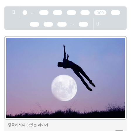
...
1
305
306
307
308
309
310
...
311
312
313
389
중국에서의 맛있는 이야기