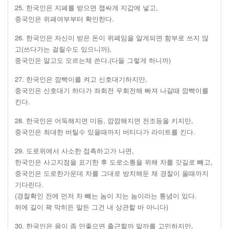
25. 한국인은 지폐를 받으면 잽싸게 지갑에 넣고,
중국인은 위폐여부부터 확인한다.
26. 한국인은 자신이 받은 돈이 위폐임을 알게되면 함부로 쓰지 않
고(쓰다가는 걸릴수도 있으니까),
중국인은 알고도 모르는체 쓴다.(다들 그렇게 하니까)
27. 한국인은 깜빡이를 켜고 신호대기하지만,
중국인은 신호대기 하다가 좌회전 우회전해 빠져 나갈때 깜빡이를
킨다.
28. 한국인은 어둑해지면 미등, 깜깜해지면 전조등을 키지만,
중국인은 최대한 버틸수 있을때까지 버티다가 라이트를 킨다.
29. 도로위에서 사소한 접촉하고가 나면,
한국인은 사고지점을 표기한 후 도로소통을 위해 차를 갓길로 빼고,
중국인은 도로한가운데 차를 그대로 방치해둔 채 경찰이 올때까지
기다린다.
(경찰확인 전에 먼저 차 빼는 놈이 지는 놈이라는 통념이 있다.
뒤에 길이 꽉 막히든 말든 그건 내 상관할 바 아니다)
30. 한국인은 몸이 좀 안좋으면 출근할까 말까를 고민하지만,