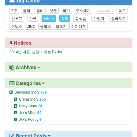
Tag Cloud
7不
금리
정비
댓글
국기
주소체계
idtail.com
탁구
선루프
한류
서비스
휴일
장식품
가입자
중국지도
이발소
ZINC
생활비
입력기
이지패드
Notices
2014년 여름, 심천의 하늘
By
Jxx
Archives
Categories
Delicious Story
389
China Story
255
Daily Story
73
Jxx's Misc.
52
Jxx's Poetry
9
Recent Posts