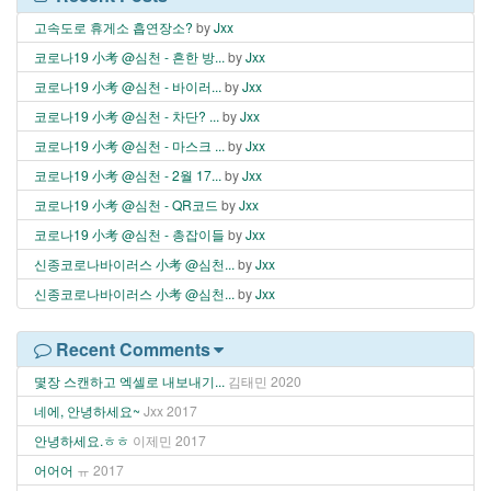
고속도로 휴게소 흡연장소?
by
Jxx
코로나19 小考 @심천 - 흔한 방...
by
Jxx
코로나19 小考 @심천 - 바이러...
by
Jxx
코로나19 小考 @심천 - 차단? ...
by
Jxx
코로나19 小考 @심천 - 마스크 ...
by
Jxx
코로나19 小考 @심천 - 2월 17...
by
Jxx
코로나19 小考 @심천 - QR코드
by
Jxx
코로나19 小考 @심천 - 총잡이들
by
Jxx
신종코로나바이러스 小考 @심천...
by
Jxx
신종코로나바이러스 小考 @심천...
by
Jxx
Recent Comments
몇장 스캔하고 엑셀로 내보내기...
김태민
2020
네에, 안녕하세요~
Jxx
2017
안녕하세요.ㅎㅎ
이제민
2017
어어어
ㅠ
2017