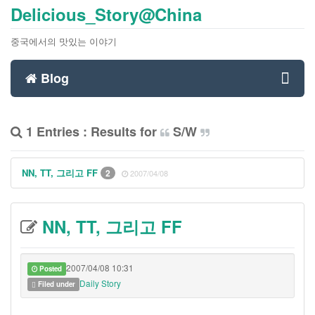
Delicious_Story@China
중국에서의 맛있는 이야기
Blog
Toggl
1 Entries : Results for
S/W
navig
NN, TT, 그리고 FF
2
2007/04/08
NN, TT, 그리고 FF
2007/04/08 10:31
Posted
Daily Story
Filed under