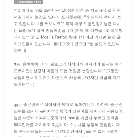
2007/04/08 14:16
컥;; 아직도 nn을 쓰신다는 말이십니까? -0- 저도 ie에 결국 무
너질때까지 붙잡고 있다가 포기했는데, ff가 나타나 주어서 쓰
고 있답니다. ff를 써보셔요^^ 특히 마우스 올인원기능은 다시
는 ie를 쓰기 싫게 만들어준답니다.(저도 제 여친을 ff로 포교했
다지요^^::한글 Mozilla Firefox 홈페이지 여길 가시면 온갖 플
러그인들이 있습니다. 플러그인이 없으면 ff는 쓸모가 없답니
다!!! -0-
tt는..음하하하..저의 블로그의 시작이자 마지막이 될지는 아직
모르지만;; 상당히 마음에 드는 것임은 분명합니다^^(그동안
바람피면서 이것저것 다른것도 사용해 보았지만 이넘의 자유
도에는^^;; )
qq는 중문원도우 상에서만 제대로 돌아가는데, 아마도 중문원
도우를 쓰시나 봅니다^^:: 중국의 젊은이들 사이에서 사용도가
높은 수준이 아니라, 중국에서 msn을 가볍게 누르고 점유율
80%인가를 차지하고 있습니다 -0-;; 나름 상당히 괜찮답니다.
또 중국사람들은 누구나 가지고 있어서 (msn은 없는 사람이